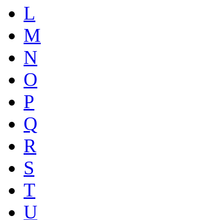
L
M
N
O
P
Q
R
S
T
U