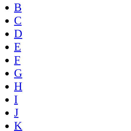
B
C
D
E
F
G
H
I
J
K